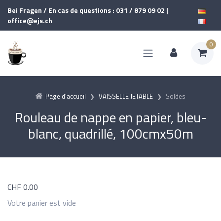
Bei Fragen / En cas de questions : 031 / 879 09 02 |
office@ejs.ch
0
Page d'accueil
VAISSELLE JETABLE
Soldes
Rouleau de nappe en papier, bleu-
blanc, quadrillé, 100cmx50m
CHF
0.00
Votre panier est vide