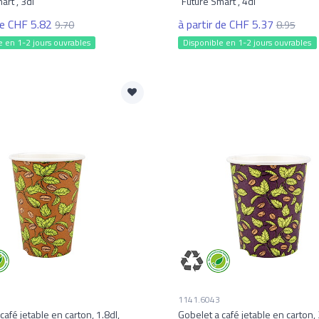
art", 3dl
"Future Smart", 4dl
de CHF 5.82
à partir de CHF 5.37
9.70
8.95
e en 1-2 jours ouvrables
Disponible en 1-2 jours ouvrables
1141.6043
café jetable en carton, 1.8dl,
Gobelet a café jetable en carton, 