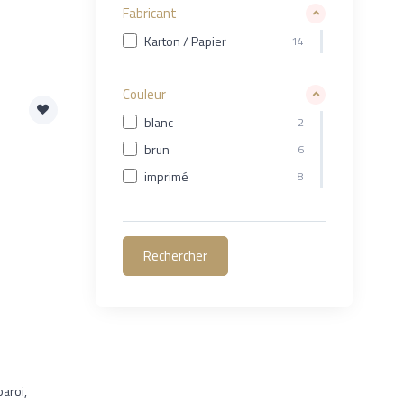
Fabricant
Karton / Papier
14
Couleur
blanc
2
brun
6
imprimé
8
aroi,