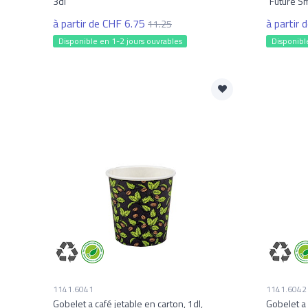
3dl
"Future Sm
à partir de CHF 6.75
à partir 
11.25
Disponible en 1-2 jours ouvrables
Disponibl
1141.6041
1141.6042
Gobelet a café jetable en carton, 1dl,
Gobelet a 