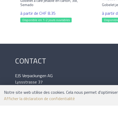
Gobelet a café jetable en carton, 3dl,
Semado
Gobelet je
à partir de CHF 8.35
à partir 
Disponible en 1-2 jours ouvrables
Disponibl
CONTACT
EJS Verpackungen AG
Lyssstrasse 37
3054 Schüpfen
Notre site web utilise des cookies. Cela nous permet d'optimiser 
Tél.: 031 / 879 09 02
Afficher la déclaration de confidentialité
Mail: office@ejs.ch