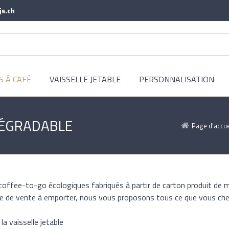
js.ch
S À CAFÉ
VAISSELLE JETABLE
PERSONNALISATION
DÉGRADABLE
Page d'accue
coffee-to-go écologiques fabriqués à partir de carton produit de 
ne de vente à emporter, nous vous proposons tous ce que vous che
a vaisselle jetable