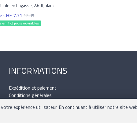
table en bagasse, 2.6dl, blanc
de CHF 7.71
12.85
e en 1-2 jours ouvrables
INFORMATIONS
Expédition et paiement
Conditions générales
Plan du site
votre expérience utilisateur. En continuant à utiliser notre site web
Mentions légales