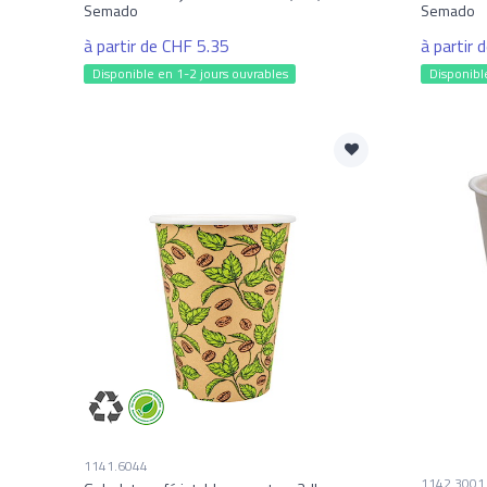
Semado
Semado
à partir de CHF 5.35
à partir 
Disponible en 1-2 jours ouvrables
Disponibl
1141.6044
1142.3001