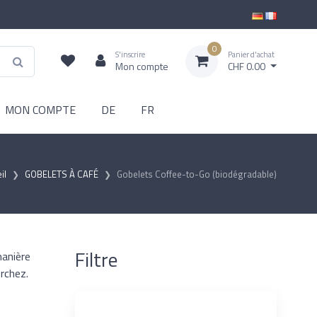
0
S'inscrire
Panier d'achat
Mon compte
CHF 0.00
MON COMPTE
DE
FR
il
GOBELETS À CAFÉ
Gobelets Coffee-to-Go (biodégradable)
Filtre
manière
rchez.