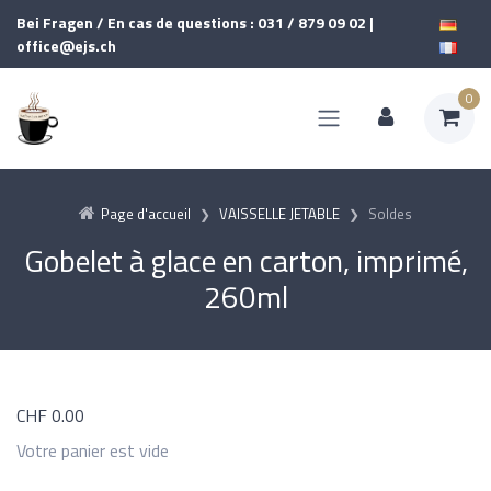
Bei Fragen / En cas de questions : 031 / 879 09 02 |
office@ejs.ch
0
Page d'accueil
VAISSELLE JETABLE
Soldes
Gobelet à glace en carton, imprimé,
260ml
CHF
0.00
Votre panier est vide