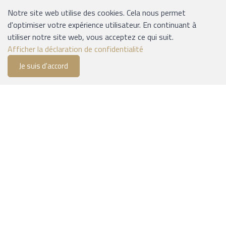
Lyssstrasse 37
Notre site web utilise des cookies. Cela nous permet
3054 Schüpfen
d'optimiser votre expérience utilisateur. En continuant à
Tél.: 031 / 879 09 02
utiliser notre site web, vous acceptez ce qui suit.
Mail: office@ejs.ch
Afficher la déclaration de confidentialité
Je suis d'accord
0
Liste de suivi
Menu
CHF 0.00
INFORMATIONS
Expédition et paiement
Conditions générales
Plan du site
Mentions légales
MODES DE PAIEMENT