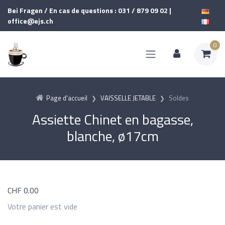
Bei Fragen / En cas de questions : 031 / 879 09 02 |
office@ejs.ch
0
Page d'accueil
VAISSELLE JETABLE
Soldes
Assiette Chinet en bagasse,
blanche, ø17cm
CHF
0.00
Votre panier est vide