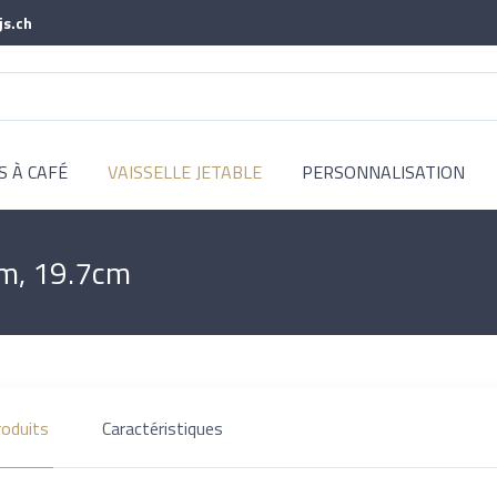
js.ch
S À CAFÉ
VAISSELLE JETABLE
PERSONNALISATION
mm, 19.7cm
roduits
Caractéristiques