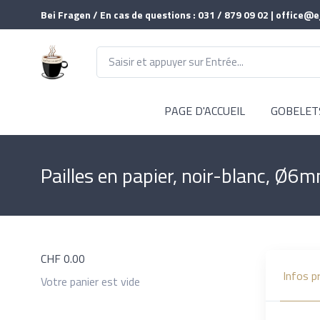
Bei Fragen / En cas de questions : 031 / 879 09 02 | office@e
PAGE D'ACCUEIL
GOBELET
Pailles en papier, noir-blanc, Ø6
CHF
0.00
Infos p
Votre panier est vide