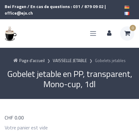
Bei Fragen / En cas de questions : 031 / 879 09 02 |
office@ejs.ch
0
Page d'accueil
VAISSELLE JETABLE
Gobelets jetables
Gobelet jetable en PP, transparent,
Mono-cup, 1dl
CHF
0.00
Votre panier est vide