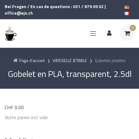
Bei Fragen / En cas de questions : 031 / 879 09 02 |
office@ejs.ch
0
Page d'accueil
VAISSELLE JETABLE
Gobelets jetables
Gobelet en PLA, transparent, 2.5dl
CHF
0.00
Votre panier est vide