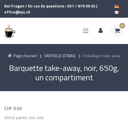
Bei Fragen / En cas de questions : 031 / 879 09 02 |
office@ejs.ch
0
Page d'accueil
VAISSELLE JETABLE
Emballages take-away
Barquette take-away, noir, 650g,
un compartiment
CHF
0.00
Votre panier est vide