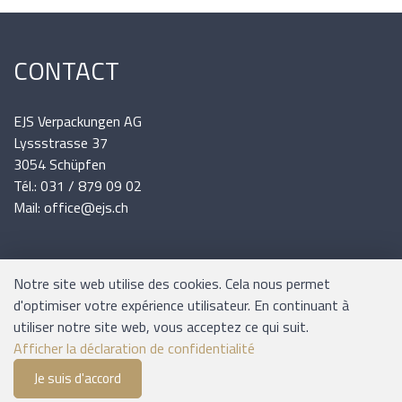
CONTACT
EJS Verpackungen AG
Lyssstrasse 37
3054 Schüpfen
Tél.: 031 / 879 09 02
Mail: office@ejs.ch
INFORMATIONS
Notre site web utilise des cookies. Cela nous permet
d'optimiser votre expérience utilisateur. En continuant à
utiliser notre site web, vous acceptez ce qui suit.
Expédition et paiement
Afficher la déclaration de confidentialité
Conditions générales
Je suis d'accord
0
Plan du site
Liste de suivi
Menu
CHF 0.00