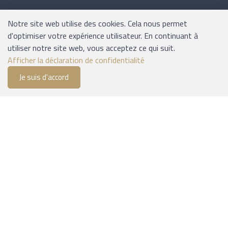
Notre site web utilise des cookies. Cela nous permet
INFORMATIONS
d'optimiser votre expérience utilisateur. En continuant à
utiliser notre site web, vous acceptez ce qui suit.
Expédition et paiement
Afficher la déclaration de confidentialité
Conditions générales
Je suis d'accord
0
Plan du site
Liste de suivi
Menu
CHF 0.00
Mentions légales
MODES DE PAIEMENT