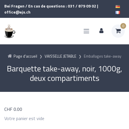
Bei Fragen / En cas de questions : 031 / 879 09 02 |
office@ejs.ch
0
Page d'accueil
VAISSELLE JETABLE
Emballages take-away
Barquette take-away, noir, 1000g,
deux compartiments
CHF
0.00
Votre panier est vide