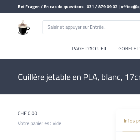
Bei Fragen / En cas de questions : 031 / 879 09 02 | office@e
PAGE D'ACCUEIL
GOBELET
Cuillère jetable en PLA, blanc, 17
CHF
0.00
Infos p
Votre panier est vide