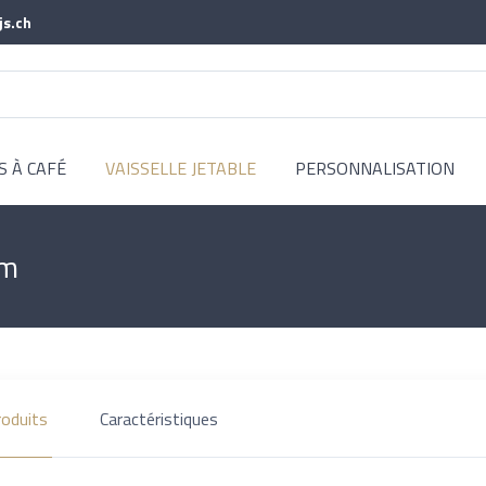
js.ch
S À CAFÉ
VAISSELLE JETABLE
PERSONNALISATION
cm
roduits
Caractéristiques