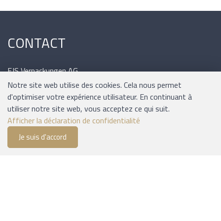
CONTACT
EJS Verpackungen AG
Lyssstrasse 37
Notre site web utilise des cookies. Cela nous permet
3054 Schüpfen
d'optimiser votre expérience utilisateur. En continuant à
Tél.: 031 / 879 09 02
utiliser notre site web, vous acceptez ce qui suit.
Mail: office@ejs.ch
Afficher la déclaration de confidentialité
Je suis d'accord
0
Liste de suivi
Menu
CHF 0.00
INFORMATIONS
Expédition et paiement
Conditions générales
Plan du site