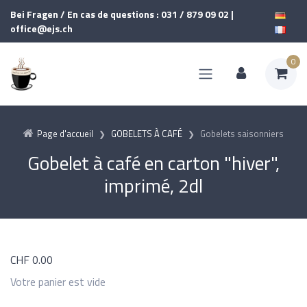
Bei Fragen / En cas de questions : 031 / 879 09 02 |
office@ejs.ch
0
Page d'accueil
GOBELETS À CAFÉ
Gobelets saisonniers
Gobelet à café en carton "hiver",
imprimé, 2dl
CHF
0.00
Votre panier est vide