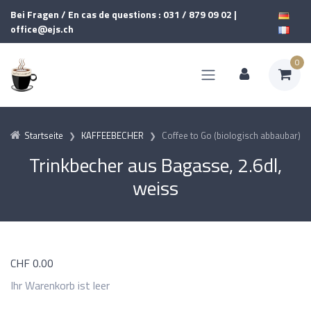
Bei Fragen / En cas de questions : 031 / 879 09 02 |
office@ejs.ch
0
Startseite
KAFFEEBECHER
Coffee to Go (biologisch abbaubar)
Trinkbecher aus Bagasse, 2.6dl,
weiss
CHF
0.00
Ihr Warenkorb ist leer