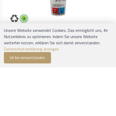
Unsere Website verwendet Cookies. Das ermöglicht uns, Ihr
1141.2043
Nutzerlebnis zu optimieren. Indem Sie unsere Website
Trinkbecher aus Karton, weiss, 0.2dl
weiterhin nutzen, erklären Sie sich damit einverstanden.
ab CHF 2.40
Datenschutzerklärung anzeigen
Lieferbar in 1-2 Werktagen
Ich bin einverstanden
0
Filter
Merkliste
Menu
CHF 0.00
Filter