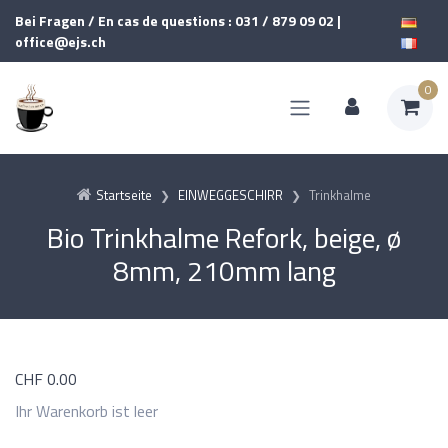
Bei Fragen / En cas de questions : 031 / 879 09 02 |
office@ejs.ch
0
Startseite
EINWEGGESCHIRR
Trinkhalme
Bio Trinkhalme Refork, beige, ø
8mm, 210mm lang
CHF
0.00
Ihr Warenkorb ist leer