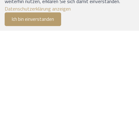
weiterhin nutzen, erklären Sie sich damit einverstanden.
INFORMATIONEN
Datenschutzerklärung anzeigen
Ich bin einverstanden
0
Versand und Zahlung
Merkliste
Menu
CHF 0.00
Allgemeine Geschäftsbedingungen
Sitemap
Impressum
ZAHLUNGSMITTEL
Software:
Rent-a-Shop.ch