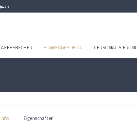
js.ch
KAFFEEBECHER
EINWEGGESCHIRR
PERSONALISIERUN
info
Eigenschaften