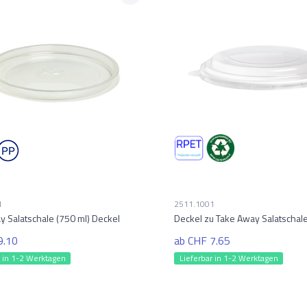
1
2511.1001
y Salatschale (750 ml) Deckel
Deckel zu Take Away Salatschale
9.10
ab CHF 7.65
r in 1-2 Werktagen
Lieferbar in 1-2 Werktagen