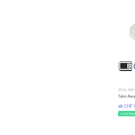
2514.100
Take Awa
ab CHF 
Lieferba