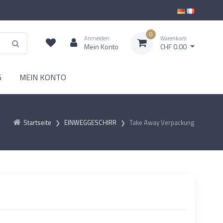
0
Anmelden
Warenkorb
Mein Konto
CHF 0.00
G
MEIN KONTO
Startseite
EINWEGGESCHIRR
Take Away Verpackung