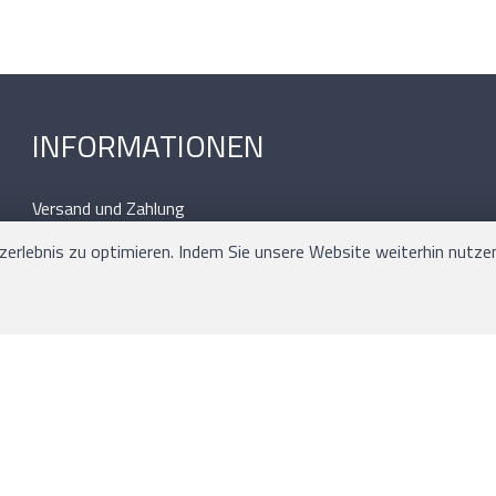
INFORMATIONEN
Versand und Zahlung
Allgemeine Geschäftsbedingungen
rlebnis zu optimieren. Indem Sie unsere Website weiterhin nutzen,
Sitemap
Impressum
Software:
Rent-a-Shop.ch