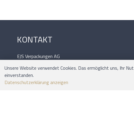
KONTAKT
EJS Verpackungen AG
Lyssstrasse 37
Unsere Website verwendet Cookies. Das ermöglicht uns, Ihr Nutze
3054 Schüpfen
einverstanden.
Tel.: 031 / 879 09 02
Datenschutzerklärung anzeigen
Mail: office@ejs.ch