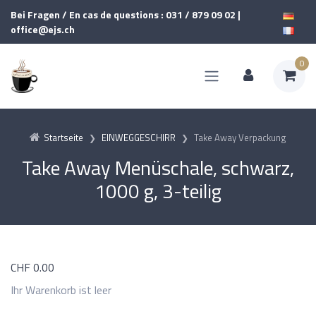
Bei Fragen / En cas de questions : 031 / 879 09 02 |
office@ejs.ch
0
Startseite
EINWEGGESCHIRR
Take Away Verpackung
Take Away Menüschale, schwarz,
1000 g, 3-teilig
CHF
0.00
Ihr Warenkorb ist leer