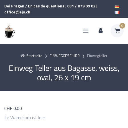
Bei Fragen / En cas de questions : 031 / 879 09 02 |
office@ejs.ch
0
Startseite
EINWEGGESCHIRR
Einwegteller
Einweg Teller aus Bagasse, weiss,
oval, 26 x 19 cm
CHF
0.00
Ihr Warenkorb ist leer