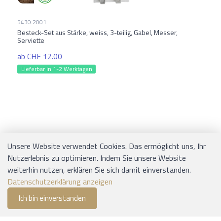
5430.2001
Besteck-Set aus Stärke, weiss, 3-teilig, Gabel, Messer,
Serviette
ab CHF 12.00
Lieferbar in 1-2 Werktagen
Unsere Website verwendet Cookies. Das ermöglicht uns, Ihr
Nutzerlebnis zu optimieren. Indem Sie unsere Website
weiterhin nutzen, erklären Sie sich damit einverstanden.
KONTAKT
Datenschutzerklärung anzeigen
Ich bin einverstanden
0
EJS Verpackungen AG
Merkliste
Menu
CHF 0.00
Lyssstrasse 37