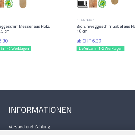
1
5144.3003
eggeschirr Messer aus Holz,
Bio Einweggeschirr Gabel aus Ho
6.5 cm
16 cm
6.30
ab CHF 6.30
r in 1-2 Werktagen
Lieferbar in 1-2 Werktagen
INFORMATIONEN
Versand und Zahlung
Allgemeine Geschäftsbedingungen