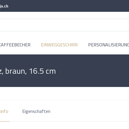
js.ch
KAFFEEBECHER
EINWEGGESCHIRR
PERSONALISIERUN
z, braun, 16.5 cm
info
Eigenschaften