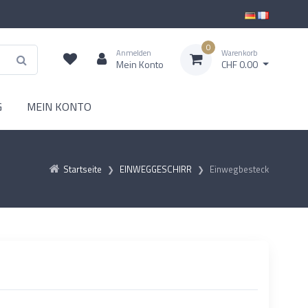
0
Anmelden
Warenkorb
Mein Konto
CHF 0.00
G
MEIN KONTO
Startseite
EINWEGGESCHIRR
Einwegbesteck