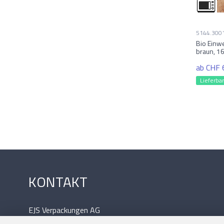
5144.300
Bio Einw
braun, 1
ab CHF 
Lieferba
KONTAKT
EJS Verpackungen AG
Lyssstrasse 37